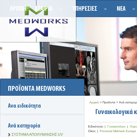
ΑΡΧΙΚΗ
ΕΤΑΙΡΙΑ
ΥΠΗΡΕΣΙΕΣ
ΝΕΑ
ΠΡΟΪΟΝΤΑ MEDWORKS
Αρχική
> Προϊόντα > Ανά κατηγορί
Ανα ειδικότητα
Γυναικολογικά 
Ανά κατηγορία
Ειδικότητα:
|
Γυναικολόγοι
|
Ουρο
Οίκοι:
|
Promotal Midmark Europe
ΣΥΣΤΗΜΑ ΑΠΟΛΥΜΑΝΣΗΣ UV