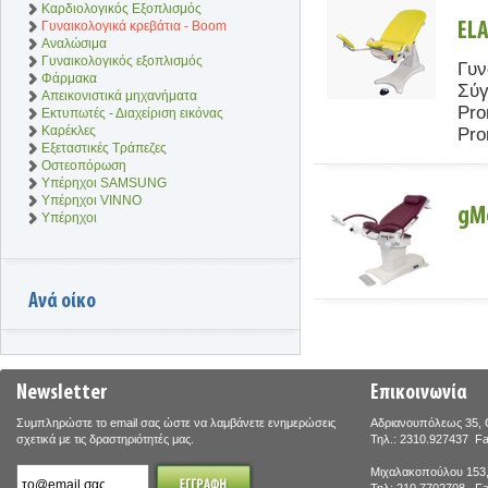
Καρδιολογικός Εξοπλισμός
Γυναικολογικά κρεβάτια - Boom
EL
Αναλώσιμα
Γυναικολογικός εξοπλισμός
Γυν
Φάρμακα
Σύγ
Απεικονιστικά μηχανήματα
Pro
Εκτυπωτές - Διαχείριση εικόνας
Καρέκλες
Pro
Εξεταστικές Τράπεζες
Οστεοπόρωση
Υπέρηχοι SAMSUNG
Υπέρηχοι VINNO
gM
Υπέρηχοι
Ανά οίκο
Newsletter
Επικοινωνία
Συμπληρώστε το email σας ώστε να λαμβάνετε ενημερώσεις
Αδριανουπόλεως 35, 
σχετικά με τις δραστηριότητές μας.
Τηλ.: 2310.927437 F
Μιχαλακοπούλου 153,