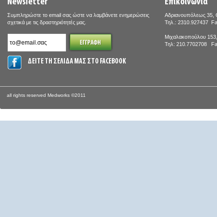
Newsletter
Επικοινωνία
Συμπληρώστε το email σας ώστε να λαμβάνετε ενημερώσεις
Αδριανουπόλεως 35, 
σχετικά με τις δραστηριότητές μας.
Τηλ.: 2310.927437 F
Μιχαλακοπούλου 153,
Τηλ: 210.7702708 Fa
ΔΕΙΤΕ ΤΗ ΣΕΛΙΔΑ ΜΑΣ ΣΤΟ FACEBOOK
all rights reserved Medworks ©2011